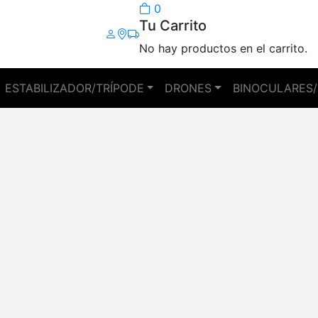
0
Tu Carrito
No hay productos en el carrito.
ESTABILIZADOR/TRÍPODE
DRONES
BINOCULARES/