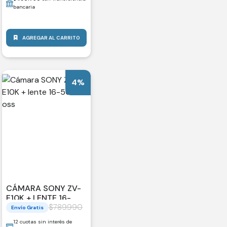
bancaria
AGREGAR AL CARRITO
4%
CÁMARA SONY ZV-
E10K + LENTE 16-
50MM OSS
$
789.990
Envío Gratis
12 cuotas sin interés de