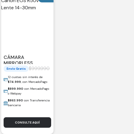
CÁMARA
MIRRORLESS
CANON EOS R50V +
$
999.990
Envío Gratis
LENTE 14-30MM
12 cuotas sin interés de
$
74.999
, con MercadoPago
$
899.990
con MercadoPago
o Webpay
$
863.990
con Transferencia
bancaria
CONSULTE AQUÍ