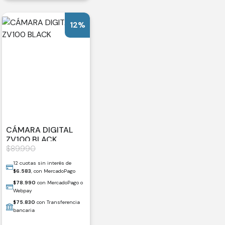
12%
CÁMARA DIGITAL
ZV100 BLACK
$
89.990
12 cuotas sin interés de
$
6.583
, con MercadoPago
$
78.990
con MercadoPago o
Webpay
$
75.830
con Transferencia
bancaria