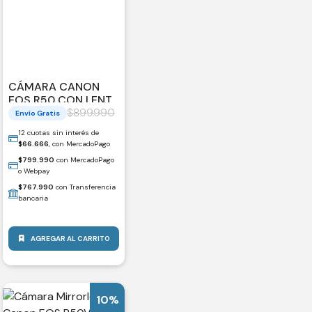
CÁMARA CANON
EOS R50 CON LENTE
DE 18-45 MM
$
899.990
Envío Gratis
12 cuotas sin interés de
$
66.666
, con MercadoPago
$
799.990
con MercadoPago
o Webpay
$
767.990
con Transferencia
bancaria
AGREGAR AL CARRITO
10%