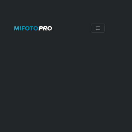
CÁMARA FUJIFILM
X-100VI BLACK
Envío Gratis
12 cuotas sin interés de
$
158.325
, con MercadoPago
$
1.899.900
con
MercadoPago o Webpay
$
1.823.904
con
Transferencia bancaria
AGREGAR AL CARRITO