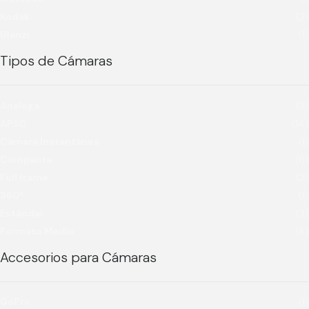
Kodak
(2)
Ulanzi
(1)
Tipos de Cámaras
Análoga
(3)
APSC
(14)
Cámara Instantánea
(1)
Compacta
(6)
Full frame
(2)
360°
(1)
Estándar
(3)
Formato Medio
(4)
Accesorios para Cámaras
GoPro
(1)