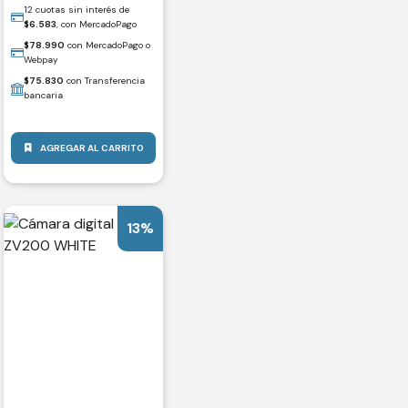
12 cuotas sin interés de
$
6.583
, con MercadoPago
$
78.990
con MercadoPago o
Webpay
$
75.830
con Transferencia
bancaria
AGREGAR AL CARRITO
13%