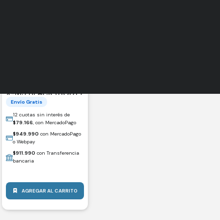
CÁMARA FUJIFILM
X-M5 BLACK (BODY)
Envío Gratis
12 cuotas sin interés de
$
79.166
, con MercadoPago
$
949.990
con MercadoPago
o Webpay
$
911.990
con Transferencia
bancaria
AGREGAR AL CARRITO