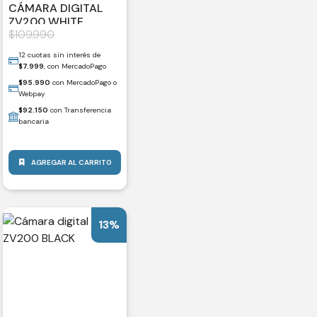
CÁMARA DIGITAL
ZV200 WHITE
$
109.990
12 cuotas sin interés de
$
7.999
, con MercadoPago
$
95.990
con MercadoPago o
Webpay
$
92.150
con Transferencia
bancaria
AGREGAR AL CARRITO
13%