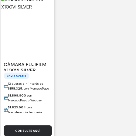
CÁMARA FUJIFILM
X100VI SILVER
Envío Gratis
12 cuotas sin interés de
$
158.325
, con MercadoPago
$
1.899.900
con
MercadoPago o Webpay
$
1.823.904
con
Transferencia bancaria
CONSULTE AQUÍ