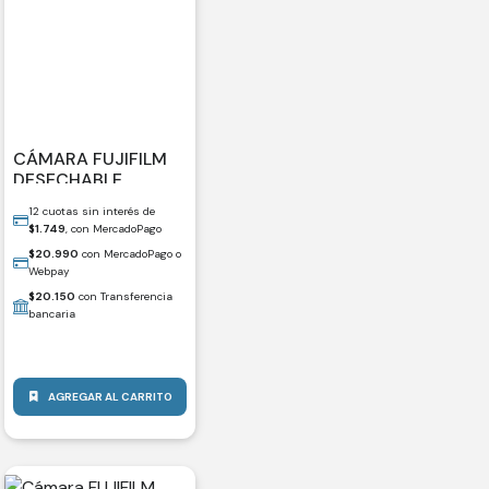
CÁMARA FUJIFILM
DESECHABLE
QUICKSNAP 35MM
12 cuotas sin interés de
FLASH 400
$
1.749
, con MercadoPago
$
20.990
con MercadoPago o
Webpay
$
20.150
con Transferencia
bancaria
AGREGAR AL CARRITO