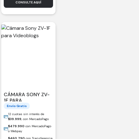
CONSULTE AQUÍ
CÁMARA SONY ZV-
1F PARA
VIDEOBLOGS
Envío Gratis
12 cuotas sin interés de
$
39.999
, con MercadoPago
$
479.990
con MercadoPago
o Webpay
$
460.790
con Transferencia