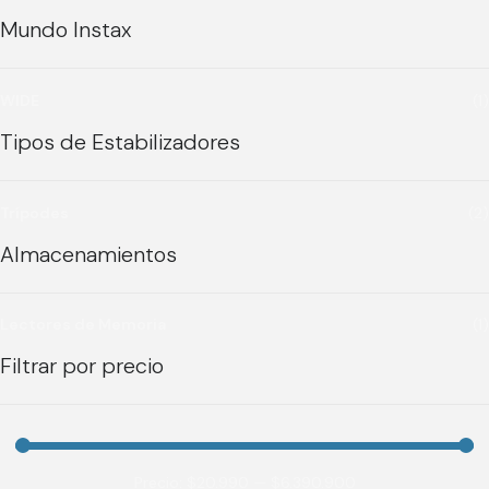
Mundo Instax
WIDE
(1)
Tipos de Estabilizadores
Trípodes
(2)
Almacenamientos
Lectores de Memoria
(1)
Filtrar por precio
Precio:
$20.990
—
$6.390.900