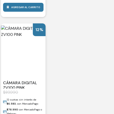
AGREGAR AL CARRITO
12%
CÁMARA DIGITAL
ZV100 PINK
$
89.990
12 cuotas sin interés de
$
6.583
, con MercadoPago
$
78.990
con MercadoPago o
Webpay