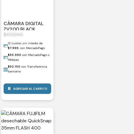
CÁMARA DIGITAL
ZV200 BLACK
$
109.990
12 cuotas sin interés de
$
7.999
, con MercadoPago
$
95.990
con MercadoPago o
Webpay
$
92.150
con Transferencia
bancaria
AGREGAR AL CARRITO