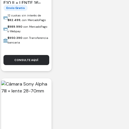
E10 II + LENTE 16-
50MM
Envío Gratis
12 cuotas sin interés de
$
82.499
, con MercadoPago
$
989.990
con MercadoPago
o Webpay
$
950.390
con Transferencia
bancaria
CONSULTE AQUÍ