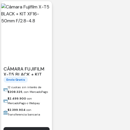
CÁMARA FUJIFILM
X-T5 BLACK + KIT
XF16-50MM F/2.8-
Envío Gratis
4.8
12 cuotas sin interés de
$
208.325
, con MercadoPago
$
2.499.900
con
MercadoPago o Webpay
$
2.399.904
con
Transferencia bancaria