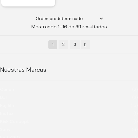
Mostrando 1–16 de 39 resultados
1
2
3
Nuestras Marcas
Canon
(2)
DJI
(3)
Fujifilm
(15)
Instax
(1)
K&F Concept
(1)
Sony
(6)
Insta360
(1)