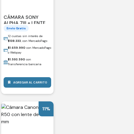
CÁMARA SONY
ALPHA 7III + LENTE
28-70MM
Envío Gratis
12 cuotas sin interés de
$
138.333
, con MercadoPago
$
1.659.990
con MercadoPago
o Webpay
$
1.593.590
con
Transferencia bancaria
AGREGAR AL CARRITO
11%