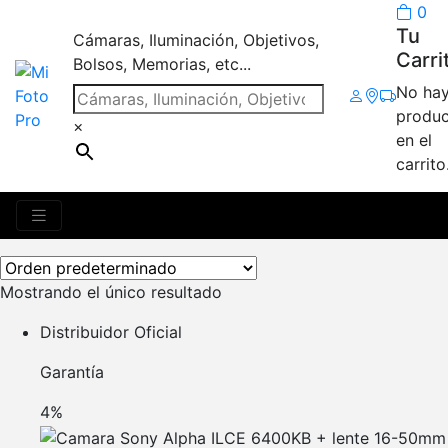
0
Tu
Cámaras, Iluminación, Objetivos,
Carri
Bolsos, Memorias, etc...
No ha
Camara Sony E Alpha
produc
×
en el
ILCE 6400KB c/lente
carrito
16-50mm
Mostrando el único resultado
Distribuidor Oficial
Garantía
4%