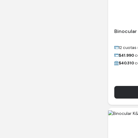
Binocular
12 cuotas 
$
41.990
c
$
40.310
c