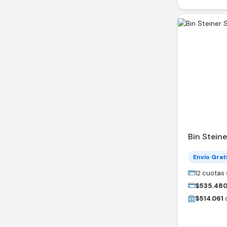
Bin Stein
Envío Grat
12 cuotas 
$
535.48
$
514.061
c