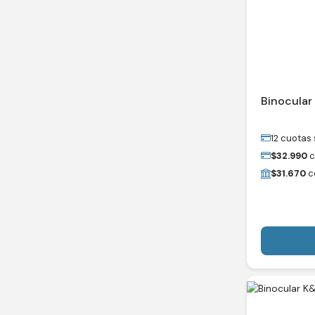
Binocular
12 cuotas 
$
32.990
c
$
31.670
c