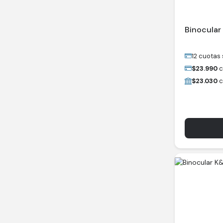
Binocular
12 cuotas 
$
23.990
c
$
23.030
c