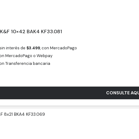
 K&F 10×42 BAK4 KF33.081
sin interés de
$
3.499
, con MercadoPago
on MercadoPago o Webpay
on Transferencia bancaria
CONSULTE AQU