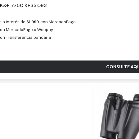
 K&F 7×50 KF33.093
sin interés de
$
1.999
, con MercadoPago
on MercadoPago o Webpay
on Transferencia bancaria
CONSULTE AQU