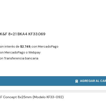
 K&F 8×21 BKA4 KF33.069
sin interés de
$
2.749
, con MercadoPago
on MercadoPago o Webpay
on Transferencia bancaria
AGREGAR AL CA