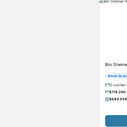
Bin Steine
Envío Grat
12 cuotas 
$
718.290
$
689.55