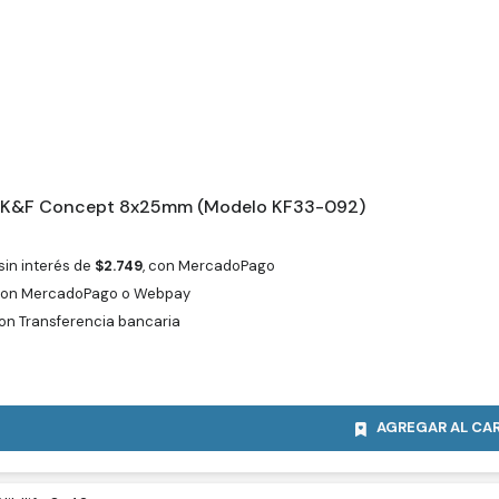
r K&F Concept 8x25mm (Modelo KF33-092)
sin interés de
$
2.749
, con MercadoPago
on MercadoPago o Webpay
on Transferencia bancaria
AGREGAR AL CA