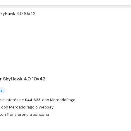
er SkyHawk 4.0 10×42
is
sin interés de
$
44.623
, con MercadoPago
0
con MercadoPago o Webpay
on Transferencia bancaria