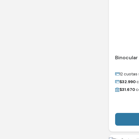
Binocula
12 cuotas 
$
32.990
c
$
31.670
c