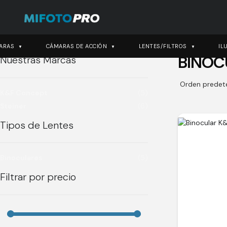
ARAS
CÁMARAS DE ACCIÓN
LENTES/FILTROS
IL
BINOC
Nuestras Marcas
K&F Concept
(5)
Steiner
(6)
Tipos de Lentes
Binoculares
(5)
Filtrar por precio