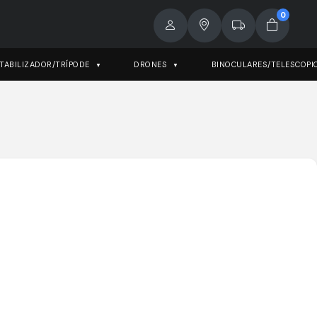
0
TABILIZADOR/TRÍPODE
DRONES
BINOCULARES/TELESCOPI