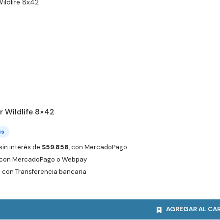
r Wildlife 8×42
is
sin interés de
$
59.858
, con MercadoPago
con MercadoPago o Webpay
8
con Transferencia bancaria
AGREGAR AL CA