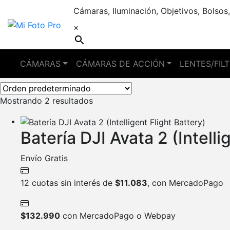
Cámaras, Iluminación, Objetivos, Bolsos,
×
avata
CÁMARAS
CÁMARAS DE ACCIÓN
LENTES/FIL
Mostrando 2 resultados
Batería DJI Avata 2 (Intelli
Envío Gratis
12 cuotas sin interés de
$
11.083
, con MercadoPago
$
132.990
con MercadoPago o Webpay