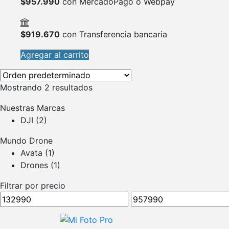
$
957.990
con MercadoPago o Webpay
$
919.670
con Transferencia bancaria
Agregar al carrito
Mostrando 2 resultados
Nuestras Marcas
DJI
(2)
Mundo Drone
Avata
(1)
Drones
(1)
Filtrar por precio
Precio
Precio
mínimo
máximo