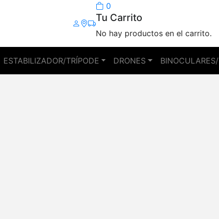
0
Tu Carrito
No hay productos en el carrito.
ESTABILIZADOR/TRÍPODE
DRONES
BINOCULARES/