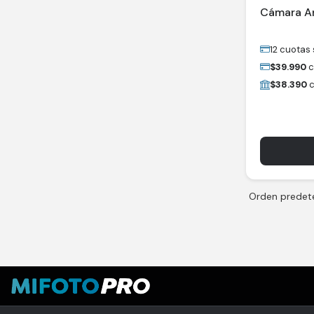
Cámara An
12 cuotas 
$
39.990
c
$
38.390
c