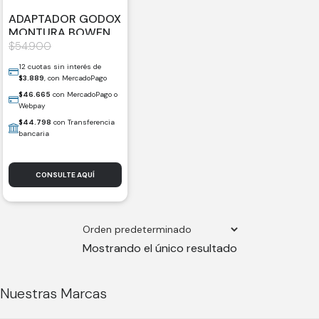
ADAPTADOR GODOX
MONTURA BOWENS
PARA FLASH
$
54.900
SPEEDLITE CABEZA
12 cuotas sin interés de
RECTANGULAR Y
$
3.889
, con MercadoPago
REDONDA
$
46.665
con MercadoPago o
Webpay
$
44.798
con Transferencia
bancaria
CONSULTE AQUÍ
Mostrando el único resultado
Nuestras Marcas