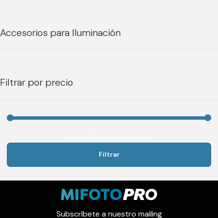
Godox
(1)
Accesorios para Iluminación
Difusores y Reflectores
(1)
Filtrar por precio
Precio:
$46.660
—
$46.670
Filtrar
Precio
Precio
mínimo
máximo
Subscríbete a nuestro mailing