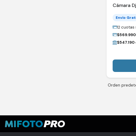
Cámara Dj
Envío Grat
12 cuotas 
$
569.990
$
547.190