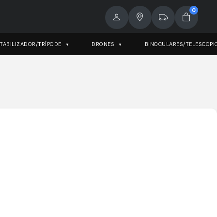
0
TABILIZADOR/TRÍPODE
DRONES
BINOCULARES/TELESCOPI