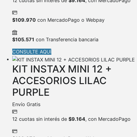
12 cuotas sin interés de
$
9.164
, con MercadoPago
$
109.970
con MercadoPago o Webpay
$
105.571
con Transferencia bancaria
CONSULTE AQUÍ
KIT INSTAX MINI 12 +
ACCESORIOS LILAC
PURPLE
Envío Gratis
12 cuotas sin interés de
$
9.164
, con MercadoPago