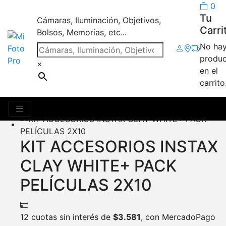
0
Tu
Cámaras, Iluminación, Objetivos,
Carri
Bolsos, Memorias, etc...
No ha
Accesorios mini 12
produc
×
en el
carrito
Mostrando 9 resultados
KIT ACCESORIOS INSTAX
CLAY WHITE+ PACK
PELÍCULAS 2X10
12 cuotas sin interés de
$
3.581
, con MercadoPago