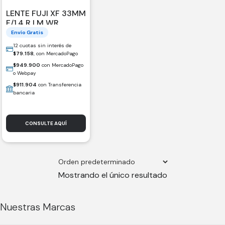
LENTE FUJI XF 33MM
F/1.4 R LM WR
Envío Gratis
12 cuotas sin interés de
$
79.158
, con MercadoPago
$
949.900
con MercadoPago
o Webpay
$
911.904
con Transferencia
bancaria
CONSULTE AQUÍ
Mostrando el único resultado
Nuestras Marcas