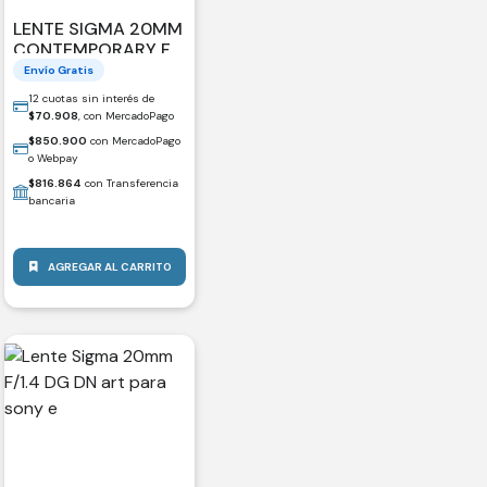
LENTE SIGMA 20MM
CONTEMPORARY F2
DG DN SONY E
Envío Gratis
12 cuotas sin interés de
$
70.908
, con MercadoPago
$
850.900
con MercadoPago
o Webpay
$
816.864
con Transferencia
bancaria
AGREGAR AL CARRITO