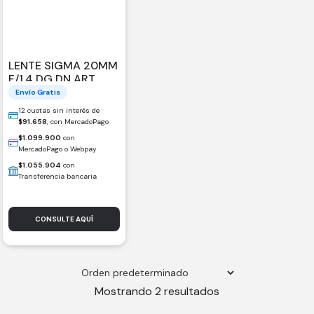
LENTE SIGMA 20MM
F/1.4 DG DN ART
PARA SONY E
Envío Gratis
12 cuotas sin interés de
$
91.658
, con MercadoPago
$
1.099.900
con
MercadoPago o Webpay
$
1.055.904
con
Transferencia bancaria
CONSULTE AQUÍ
Mostrando 2 resultados