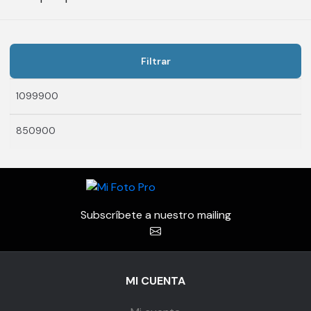
Filtrar
Precio
Precio
mínimo
máximo
Subscríbete a nuestro mailing
MI CUENTA