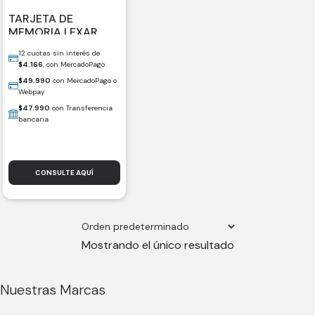
TARJETA DE
MEMORIA LEXAR
PLAY MICRO SDXC
12 cuotas sin interés de
256GB 150MB V10
$
4.166
, con MercadoPago
S/ADAP (12178-6)
$
49.990
con MercadoPago o
Webpay
$
47.990
con Transferencia
bancaria
CONSULTE AQUÍ
Mostrando el único resultado
Nuestras Marcas