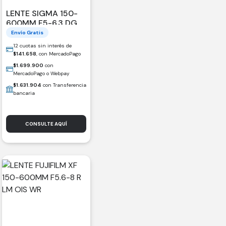
LENTE SIGMA 150-
600MM F5-6.3 DG
DN OS SPORTS PARA
Envío Gratis
SONY E (A PEDIDO)
12 cuotas sin interés de
$
141.658
, con MercadoPago
$
1.699.900
con
MercadoPago o Webpay
$
1.631.904
con Transferencia
bancaria
CONSULTE AQUÍ