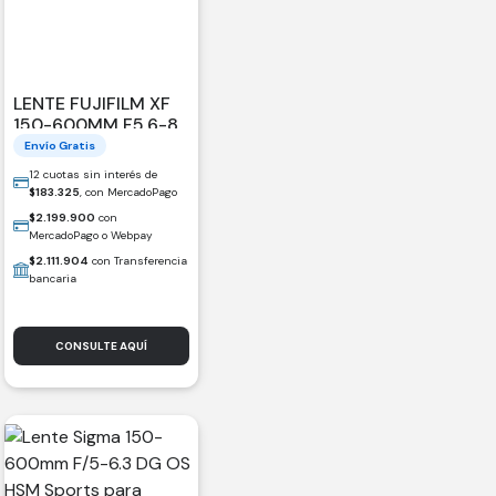
LENTE FUJIFILM XF
150-600MM F5.6-8
R LM OIS WR
Envío Gratis
12 cuotas sin interés de
$
183.325
, con MercadoPago
$
2.199.900
con
MercadoPago o Webpay
$
2.111.904
con Transferencia
bancaria
CONSULTE AQUÍ