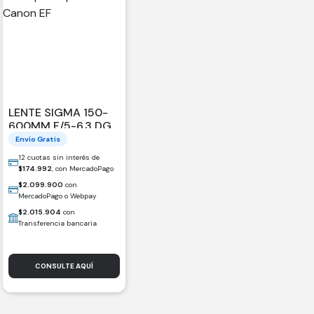
LENTE SIGMA 150-
600MM F/5-6.3 DG
OS HSM SPORTS
Envío Gratis
PARA CANON EF
12 cuotas sin interés de
$
174.992
, con MercadoPago
$
2.099.900
con
MercadoPago o Webpay
$
2.015.904
con
Transferencia bancaria
CONSULTE AQUÍ