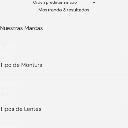
Mostrando 3 resultados
Nuestras Marcas
Fujifilm
(1)
Sigma
(2)
Tipo de Montura
Canon EF
(1)
Fuji XF
(1)
Sony E
(1)
Tipos de Lentes
Teleobjetivo
(1)