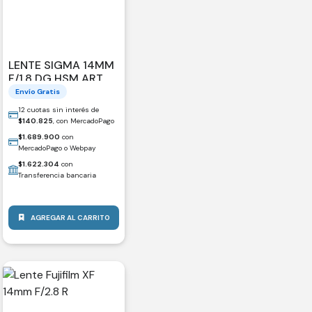
LENTE SIGMA 14MM
F/1.8 DG HSM ART
PARA SONY E
Envío Gratis
12 cuotas sin interés de
$
140.825
, con MercadoPago
$
1.689.900
con
MercadoPago o Webpay
$
1.622.304
con
Transferencia bancaria
AGREGAR AL CARRITO