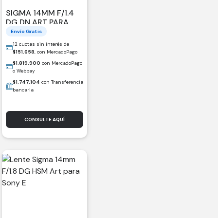
SIGMA 14MM F/1.4
DG DN ART PARA
SONY E
Envío Gratis
12 cuotas sin interés de
$
151.658
, con MercadoPago
$
1.819.900
con MercadoPago
o Webpay
$
1.747.104
con Transferencia
bancaria
CONSULTE AQUÍ