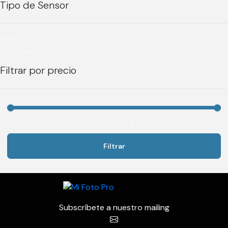
Tipo de Sensor
APSC
(1)
Full Frame
(2)
Filtrar por precio
Precio:
$699.900
—
$1.819.900
Filtrar
Precio
Precio
mínimo
máximo
Subscríbete a nuestro mailing