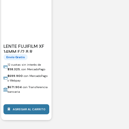
LENTE FUJIFILM XF
14MM F/2.8 R
Envío Gratis
12 cuotas sin interés de
$
58.325
, con MercadoPago
$
699.900
con MercadoPago
o Webpay
$
671.904
con Transferencia
bancaria
AGREGAR AL CARRITO