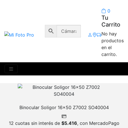
0
Tu
Carrito
No hay
productos
Telescopios
en el
carrito.
Mostrando 2 resultados
Binocular Soligor 16×50 Z7002 SO40004
12 cuotas sin interés de
$
5.416
, con MercadoPago