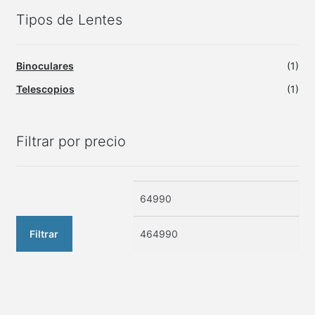
Tipos de Lentes
Binoculares
(1)
Telescopios
(1)
Filtrar por precio
Precio
Pre
mínimo
má
Filtrar